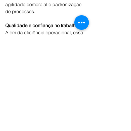
agilidade comercial e padronização 
de processos.
Qualidade e confiança no trabalho
Além da eficiência operacional, essa 
nova lógica de trabalho também é 
bem recebida pelas próprias pessoas, 
como aponta o mais recente Índice de 
Confiança Robert Half (ICRH), estudo 
que mede o sentimento e a confiança 
dos profissionais e dos tomadores de 
decisão.
De acordo com essa pesquisa feita 
entre trabalhadores empregados, 84% 
acreditam que a automatização pode 
aumentar a qualidade de sua 
atividade laboral. Ao mesmo tempo, 
59% demonstram interesse em 