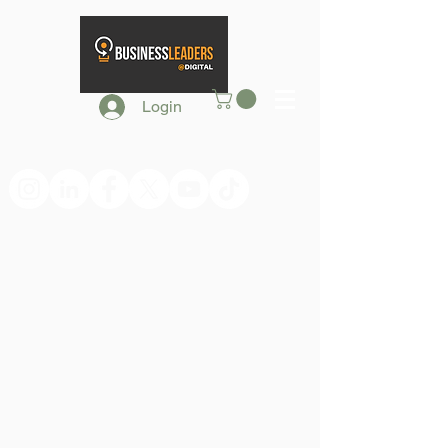
Login