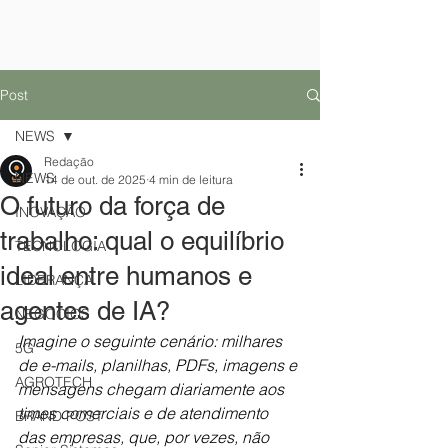
Post
NEWS
Redação
NEWS
14 de out. de 2025
4 min de leitura
O futuro da força de
INOVAÇÃO
trabalho: qual o equilíbrio
TECNOLOGIA
ideal entre humanos e
LIDERANÇA
agentes de IA?
NEGÓCIOS
Imagine o seguinte cenário: milhares 
5G
de e-mails, planilhas, PDFs, imagens e 
AGROTECH
mensagens chegam diariamente aos 
times comerciais e de atendimento 
BRAND POST
das empresas, que, por vezes, não 