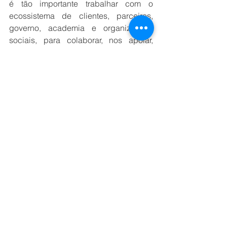
é tão importante trabalhar com o 
ecossistema de clientes, parceiros, 
governo, academia e organizações 
sociais, para colaborar, nos apoiar, 
compartilhar melhores práticas e 
acelerar a implementação de sistemas 
de IA que sejam confiáveis. Os clientes 
e os cidadãos o exigem e precisamos 
garanti-lo.
Embora grandes avanços tenham sido 
observados em como alavancar a 
inteligência artificial, desde as 
operações de negócios até a 
Sustentabilidade, é necessário que as 
empresas garantam que os 
consumidores possam apreciar os 
benefícios de uma IA confiável e 
responsável.