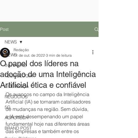
Post
NEWS
Redação
NEWS
11 de out. de 2022
3 min de leitura
O papel dos líderes na
INOVAÇÃO
adoção de uma Inteligência
TECNOLOGIA
Artificial ética e confiável
LIDERANÇA
Os avanços no campo da Inteligência 
NEGÓCIOS
Artificial (IA) se tornaram catalisadores 
5G
de mudanças na região. Sem dúvida, 
a IA está desempenando um papel 
AGROTECH
fundamental hoje nas diferentes áreas 
BRAND POST
das empresas e também entre os 