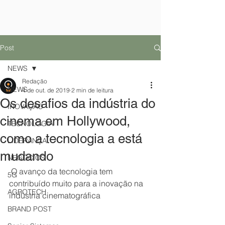
Post
NEWS
Redação
NEWS
4 de out. de 2019
2 min de leitura
Os desafios da indústria do
INOVAÇÃO
cinema em Hollywood,
TECNOLOGIA
como a tecnologia a está
LIDERANÇA
mudando
NEGÓCIOS
 O avanço da tecnologia tem 
5G
contribuído muito para a inovação na 
AGROTECH
indústria cinematográfica
BRAND POST