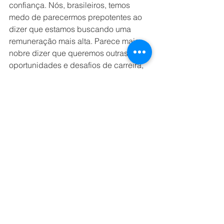
confiança. Nós, brasileiros, temos 
medo de parecermos prepotentes ao 
dizer que estamos buscando uma 
remuneração mais alta. Parece mais 
nobre dizer que queremos outras 
oportunidades e desafios de carreira, 
mas não se chega a lugar nenhum 
omitindo suas reais intenções. O 
recrutador precisa dar essa abertura 
para que o candidato se abra 
verdadeiramente.
Quando o profissional finalmente 
decidir encerrar sua participação, é 
educado fazer isso de maneira 
pessoal e humana. Uma ligação para 
os recrutadores, incluindo headhunter 
e gestores da empresa, explicando 
seus reais motivos, é imprescindível. 
Em alguns casos, quando existe essa 