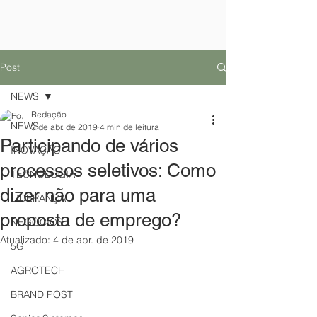
Post
NEWS
Redação
NEWS
3 de abr. de 2019
4 min de leitura
Participando de vários
INOVAÇÃO
processos seletivos: Como
TECNOLOGIA
dizer não para uma
LIDERANÇA
proposta de emprego?
NEGÓCIOS
Atualizado:
4 de abr. de 2019
5G
AGROTECH
BRAND POST