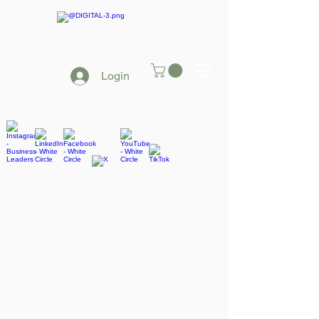
Login