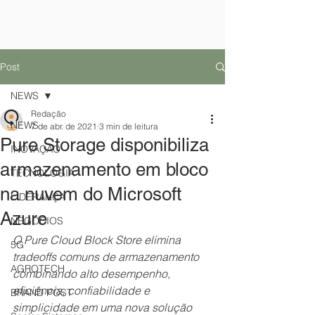
Post
NEWS
Redação
NEWS
7 de abr. de 2021
3 min de leitura
Pure Storage disponibiliza
INOVAÇÃO
armazenamento em bloco
TECNOLOGIA
na nuvem do Microsoft
LIDERANÇA
Azure
NEGÓCIOS
O Pure Cloud Block Store elimina 
5G
tradeoffs comuns de armazenamento 
AGROTECH
combinando alto desempenho, 
eficiência, confiabilidade e 
BRAND POST
simplicidade em uma nova solução 