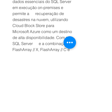
dados essenciais do SQL Server 
em execução on-premises e 
permite a      recuperação de 
desastres na nuvem, utilizando 
Cloud Block Store para      
Microsoft Azure como um destino 
de alta disponibilidade. Com o 
SQL Server      e a combinação de 
FlashArray // X, FlashArray // C e 
Cloud Block Store, os      clientes 
podem alcançar os mais altos 
níveis de disponibilidade de      
aplicações, garantindo a 
continuidade dos negócios para 
suas cargas de      trabalho mais 
importantes do SQL Server.
Eficiência de custos:
      Por meio 
dos recursos da Pure para 
redução de dados e da 