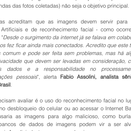
ndas das fotos coletadas) não seja o objetivo principal.
tas acreditam que as imagens devem servir para tr
 Artificiais e de reconhecimento facial - como ocorre
 "
Desde o surgimento da internet já se falava em colab
nos fez ficar ainda mais conectados. Acredito que este t
s comum e pode ser feita sem problemas, mas há al
ivacidade que devem ser levadas em consideração, c
s dados e a responsabilidade no processamen
ações pessoais
", alerta 
Fabio Assolini, analista sên
rasil
.
isam avaliar é o uso do reconhecimento facial no lug
 no desbloqueio do celular ou ao acessar o Internet Ba
saria as imagens para algo malicioso, como burla
 bancos de dados de imagens podem vir a ser alv