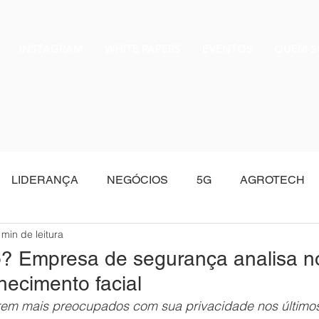
INSTAGRAM
WHITE PAPERS
EVENTOS
QUEM 
LIDERANÇA
NEGÓCIOS
5G
AGROTECH
 min de leitura
Oracle
o? Empresa de segurança analisa n
hecimento facial
arem mais preocupados com sua privacidade nos último