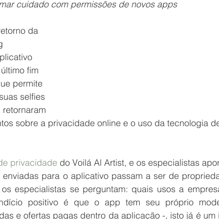
omar cuidado com permissões de novos apps
etorno da 
g 
licativo 
último fim 
que permite 
uas selfies 
 retornaram 
s sobre a privacidade online e o uso da tecnologia d
de privacidade 
do Voilá Al Artist, e os especialistas apo
s enviadas para o aplicativo passam a ser de propried
os especialistas se perguntam: quais usos a empresa
dício positivo é que o app tem seu próprio mode
 e ofertas pagas dentro da aplicação -, isto já é um i