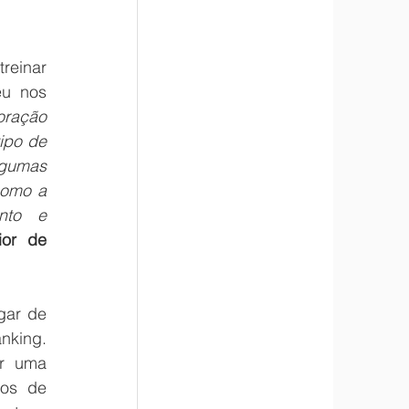
einar 
u nos 
oração 
ipo de 
gumas 
omo a 
to e 
ior de 
ar de 
nking. 
r uma 
os de 