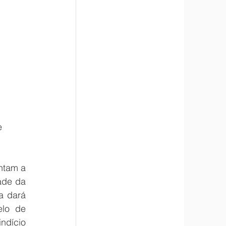
e 
ntam a 
ade da 
 dará 
lo de 
ndício 