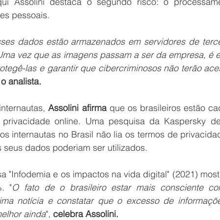
qui Assolini destaca o segundo risco: o processame
s pessoais. 
sses dados estão armazenados em servidores de tercei
ma vez que as imagens passam a ser da empresa, é el
otegê-las e garantir que cibercriminosos não terão ace
o analista.
nternautas, 
Assolini afirma
 que os brasileiros estão ca
privacidade online. Uma pesquisa da Kaspersky de
 internautas no Brasil não lia os termos de privacida
seus dados poderiam ser utilizados. 
a "Infodemia e os impactos na vida digital" (2021) most
. "
O fato de o brasileiro estar mais consciente co
tima notícia e constatar que o excesso de informaçõe
elhor ainda
", 
celebra Assolini.