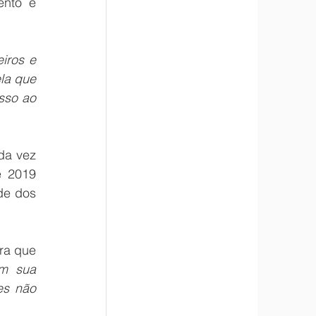
nto e 
ros e 
a que 
sso ao 
da vez 
 2019 
de dos 
ra que 
m sua 
s não 