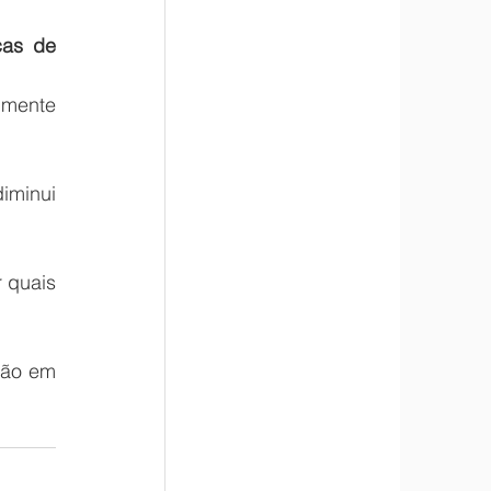
as de 
mente 
iminui 
 quais 
ão em 