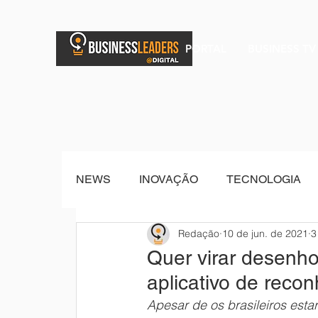
PORTAL
BUSINESS TV
NEWS
INOVAÇÃO
TECNOLOGIA
Redação
10 de jun. de 2021
3
BRAND POST
Senior Sistemas
Quer virar desenh
aplicativo de recon
Apesar de os brasileiros est