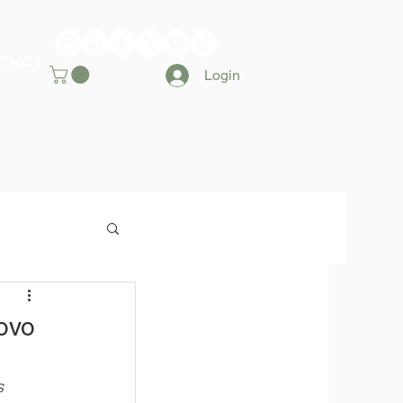
SOMOS
Login
ovo
s 