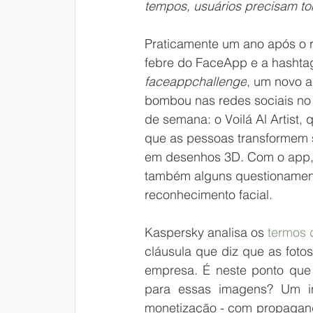
tempos, usuários precisam t
Praticamente um ano após o r
febre do FaceApp e a hashta
faceappchallenge
, um novo ap
bombou nas redes sociais no 
de semana: o Voilá Al Artist, 
que as pessoas transformem s
em desenhos 3D. Com o app,
também alguns questionamento
reconhecimento facial.
Kaspersky analisa os 
termos 
cláusula que diz que as foto
empresa. É neste ponto que 
para essas imagens? Um in
monetização - com propagandas