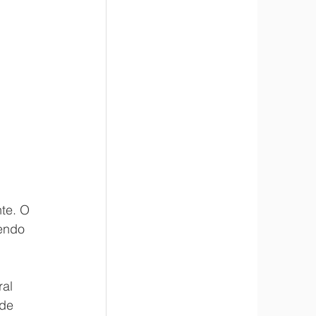
te. O 
endo 
 
al 
de 