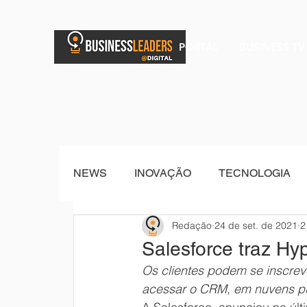
PORTAL
BUSINESS TV
NEWS
INOVAÇÃO
TECNOLOGIA
Redação
24 de set. de 2021
2
BRAND POST
Senior Sistemas
Salesforce traz Hyp
Os clientes podem se inscrev
acessar o CRM, em nuvens pú