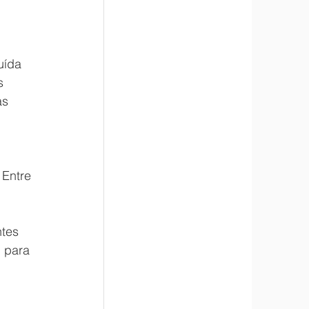
uída 
s 
as 
 Entre 
tes 
 para 