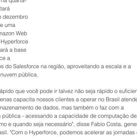
ima quarta-
tará 
de dezembro 
de uma 
mazon Web 
 Hyperforce 
ará a base 
ce a 
os do Salesforce na região, aproveitando a escala e a 
nuvem pública. 
ápido que você pode ir talvez não seja rápido o suficien
enas capacita nossos clientes a operar no Brasil atend
rmazenamento de dados, mas também o faz com a 
 pública - acessando a capacidade de computação de
como e quando seja necessário", disse Fabio Costa, gener
sil. "Com o Hyperforce, podemos acelerar as jornadas 