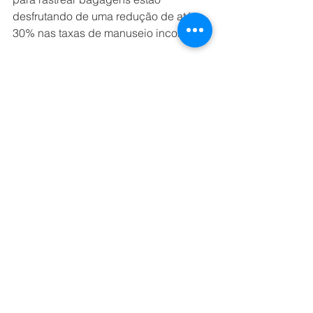
desfrutando de uma redução de até 
30% nas taxas de manuseio incorreto.
Uma potencial força impulsionando a 
adoção de serviços móveis de 
bagagem é o crescente número de 
despachos em 2018. Drummond 
acrescentou: “Mais de 4.3 bilhões de 
bagagens foram despachadas por 
passageiros em todo o mundo. Esta é 
uma média de 1,2 malas por pessoa, 
acima de 1,08 por passageiro em 
2017. O aumento do número de 
despachos deve impulsionar a 
demanda por mais serviços, já que os 
passageiros querem saber onde suas 
malas estão em todos os momentos. 
Os aeroportos que rastreiam as 