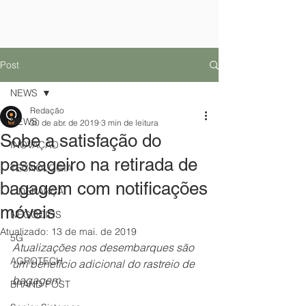
Post
NEWS
Redação
NEWS
30 de abr. de 2019
3 min de leitura
Sobe a satisfação do
INOVAÇÃO
passageiro na retirada de
TECNOLOGIA
bagagem com notificações
LIDERANÇA
móveis
NEGÓCIOS
Atualizado:
13 de mai. de 2019
5G
Atualizações nos desembarques são 
AGROTECH
um benefício adicional do rastreio de 
bagagem
BRAND POST