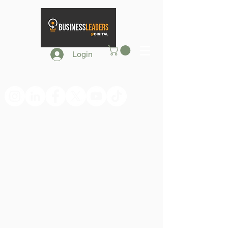
Login