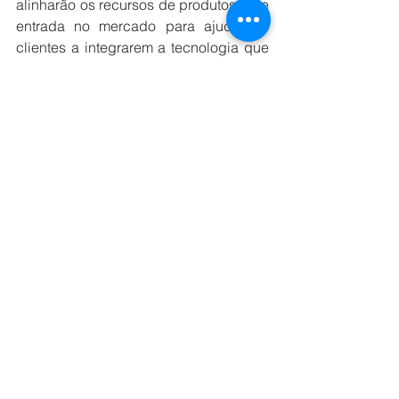
alinharão os recursos de produtos e de 
entrada no mercado para ajudar os 
clientes a integrarem a tecnologia que 
otimiza as funções críticas de 
negócios, incluindo aquelas 
alimentadas por IA generativa. As 
principais áreas de foco incluem:
Impulsionar as experiências dos 
clientes com CRM e Contact 
Center como um serviço:
 Uma 
nova integração entre o 
ServiceNow CRM e o Customer 
Engagement Suite com o Google 
AI permitirá que os clientes 
automatizem e personalizem as 
interações nos canais de 
atendimento ao cliente, incluindo 
conversas de voz e bate-papo de 