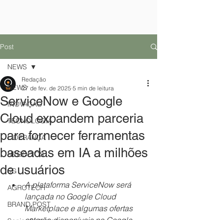
Post
NEWS
Redação
NEWS
27 de fev. de 2025
5 min de leitura
ServiceNow e Google
INOVAÇÃO
Cloud expandem parceria
TECNOLOGIA
para fornecer ferramentas
LIDERANÇA
baseadas em IA a milhões
NEGÓCIOS
de usuários
5G
A plataforma ServiceNow será 
AGROTECH
lançada no Google Cloud 
BRAND POST
Marketplace e algumas ofertas 