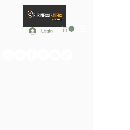
Login