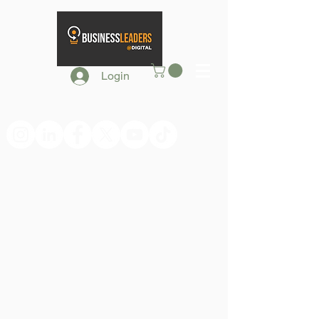
Login