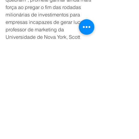
força ao pregar o fim das rodadas 
milionárias de investimentos para 
empresas incapazes de gerar lucro. O 
professor de marketing da 
Universidade de Nova York, Scott 
Galloway, prevê um declínio de 50% 
no valor de “empresas unicórnio” de 
capital fechado em 2020. Ao que tudo 
indica, será o começo do fim das 
empresas que beneficiam apenas 
seus fundadores.
7 – ISO de inovação:
 Num contexto de 
mais resultados e menos euforia, 
especialistas como Arthur Igreja, do 
AAA, preveem a volta de termos como 
melhoria contínua, automação e 
revisão de processos. Será o 
back to 