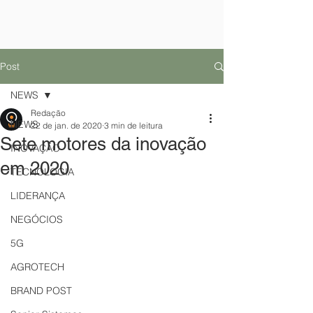
Post
NEWS
Redação
NEWS
22 de jan. de 2020
3 min de leitura
Sete motores da inovação
INOVAÇÃO
em 2020
TECNOLOGIA
LIDERANÇA
NEGÓCIOS
5G
AGROTECH
BRAND POST