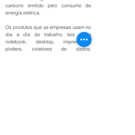
carbono emitido pelo consumo de 
energia elétrica.
Os produtos que as empresas usam no 
dia a dia do trabalho, tais como 
notebook, desktop, impressoras, 
plotters, coletores de dados, 
multifuncionais, smartphones, tablets, 
scanners, impressoras térmicas e 
coletores de dados são oferecidos 
pela Simpress no modelo de 
outsourcing, rentabilizando melhor o 
investimento em TI, com total apoio 
técnico, de gestão e monitoramento.   
As soluções da Simpress ajudam seus 
clientes em novas formas de fazer com 
que seus negócios sejam mais 