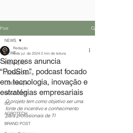
Post
NEWS
Redação
NEWS
4 de jul. de 2024
2 min de leitura
Simpress anuncia
INOVAÇÃO
“PodSim”, podcast focado
TECNOLOGIA
em tecnologia, inovação e
LIDERANÇA
estratégias empresariais
NEGÓCIOS
O projeto tem como objetivo ser uma 
5G
fonte de incentivo e conhecimento 
AGROTECH
para profissionais de TI
BRAND POST