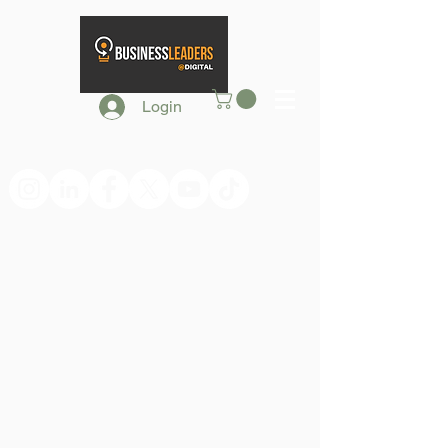
Login