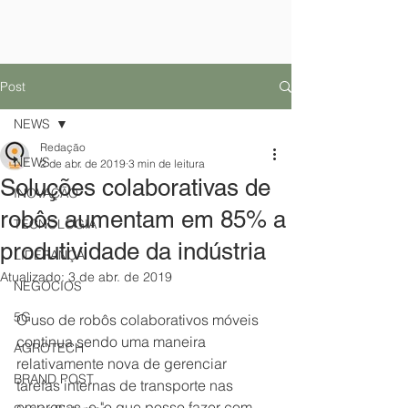
Post
NEWS
Redação
NEWS
2 de abr. de 2019
3 min de leitura
Soluções colaborativas de
INOVAÇÃO
robôs aumentam em 85% a
TECNOLOGIA
produtividade da indústria
LIDERANÇA
Atualizado:
3 de abr. de 2019
NEGÓCIOS
5G
O uso de robôs colaborativos móveis 
continua sendo uma maneira 
AGROTECH
relativamente nova de gerenciar 
BRAND POST
tarefas internas de transporte nas 
empresas, e "o que posso fazer com 