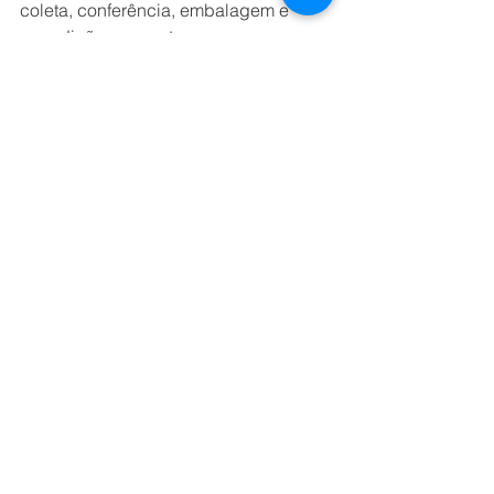
coleta, conferência, embalagem e 
expedição – garante ao e-commerce 
uma maior transparência e 
comunicação entre todos os agentes 
operacionais, melhora a eficiência e 
ainda reduz custos. Do lado do 
consumidor, essa estrutura tem um 
papel crucial na experiência de 
compra: a satisfação e a fidelização. 
Por Luiz Paulo Ribeiro Sales, Sales 
Director VTEX 
NEGÓCIOS
Ver tudo
Posts recentes