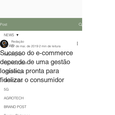
Post
NEWS
Redação
NEWS
27 de mai. de 2019
2 min de leitura
Sucesso do e-commerce
INOVAÇÃO
depende de uma gestão
TECNOLOGIA
logística pronta para
LIDERANÇA
fidelizar o consumidor
NEGÓCIOS
5G
AGROTECH
BRAND POST