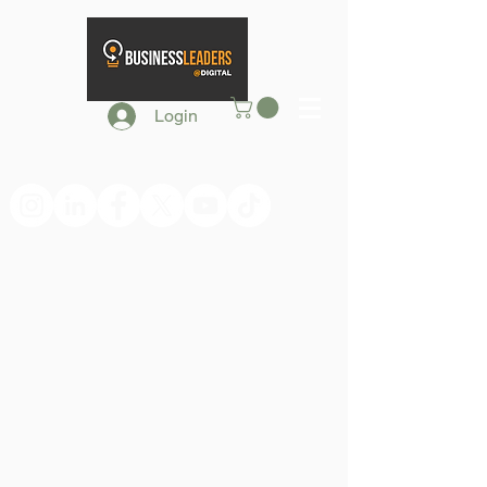
Login