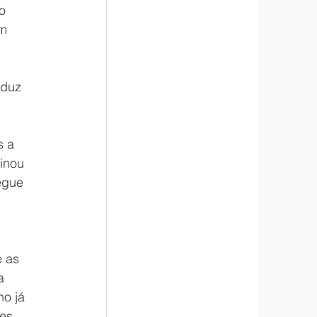
o 
m 
eduz 
s a 
inou 
egue 
 
 as 
a 
o já 
es 