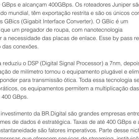
00 GBps e alcançam 400GBps. Os roteadores Juniper sã
o mundial, têm exportação restrita e são os únicos co
s GBics (Gigabit Interface Converter). O GBic é um 
que um pregador de roupa, com nanotecnologia 
r a necessidade das placas de enlace. Esse by pass r
o das conexões. 
reduziu o DSP (Digital Signal Processor) a 7nm, depoi
ção de milímetro tornou o equipamento plugável e elim
ponder para transmissão ótica. Toda essa tecnologia s
áticos, os equipamentos permitem a multiplicação das
é 400 GBps.
o investimento da BR.Digital são grandes empresas entre
umes de dados é estratégica. Taxas de até 400 GBps e 
stantaneidade são fatores imperativos. Parte desse nich
empresas que oferecem serviços de streaming, instituiçõ