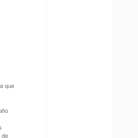
ia que 
fio 
s 
 de 