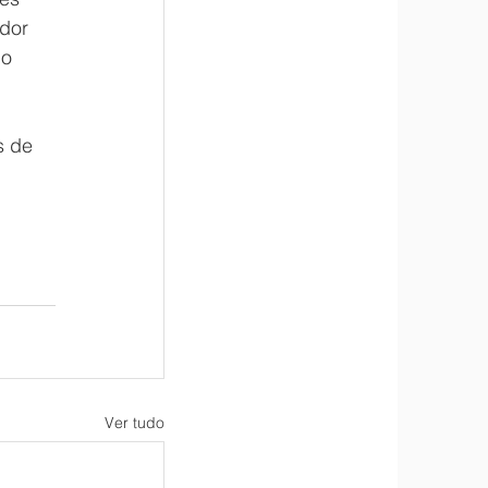
dor 
o 
 de 
Ver tudo