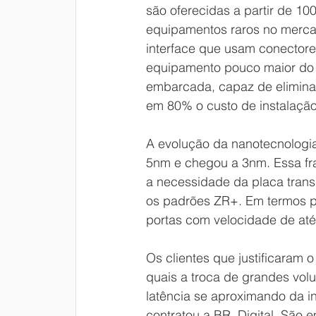
são oferecidas a partir de 1
equipamentos raros no mercad
interface que usam conectore
equipamento pouco maior do 
embarcada, capaz de elimina
em 80% o custo de instalaçã
A evolução da nanotecnologia 
5nm e chegou a 3nm. Essa fra
a necessidade da placa trans
os padrões ZR+. Em termos pr
portas com velocidade de at
Os clientes que justificaram 
quais a troca de grandes vol
latência se aproximando da in
contratou a BR. Digital. São 