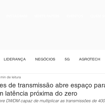
INSTAGRAM
WHITE PAPERS
EVENTOS
QUEM 
LIDERANÇA
NEGÓCIOS
5G
AGROTECH
 min de leitura
Oracle
des de transmissão abre espaço par
 latência próxima do zero
bre DWDM capaz de multiplicar as transmissões de 400