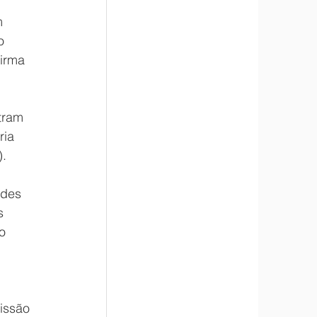
m 
o 
irma 
tram 
ia 
).
ades 
s 
o 
issão 