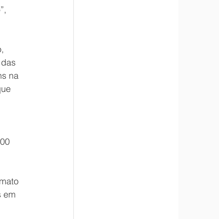
”, 
, 
 das 
s na 
que 
 
00 
mato 
s em 