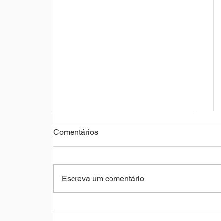
Comentários
Escreva um comentário
Empresas ampliam projetos
sazonais, mas podem