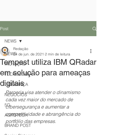
Post
NEWS
Redação
NEWS
24 de jun. de 2021
2 min de leitura
Tempest utiliza IBM QRadar
INOVAÇÃO
em solução para ameaças
TECNOLOGIA
digitais
LIDERANÇA
Parceria visa atender o dinamismo 
NEGÓCIOS
cada vez maior do mercado de 
5G
cibersegurança e aumentar a 
competitividade e abrangência do 
AGROTECH
portfólio das empresas.
BRAND POST