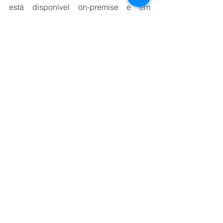
está disponível on-premise e em 
ambiente cloud. 
“Com o uso do QRadar, podemos 
ofertar uma gama completa de serviços 
em condições muito competitivas, o 
que viabiliza sua utilização, inclusive, 
nas empresas de médio porte”, explica 
Renato Bezerra, diretor de Serviços de 
Segurança e Integração da Tempest.
TECNOLOGIA
Ver tudo
Posts recentes