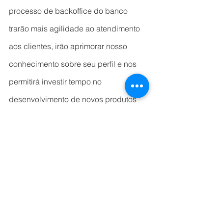
processo de backoffice do banco 
trarão mais agilidade ao atendimento 
aos clientes, irão aprimorar nosso 
conhecimento sobre seu perfil e nos 
permitirá investir tempo no 
desenvolvimento de novos produtos 
de acordo com a necessidade do 
banco”.
“Esse projeto vem ao encontro do 
nosso plano de crescimento para os 
próximos anos e é um dos pilares mais 