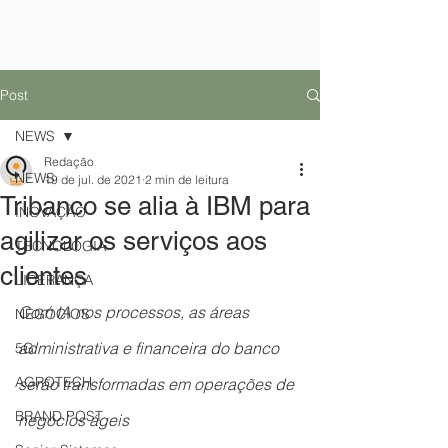
Post
NEWS
Redação
NEWS
19 de jul. de 2021
2 min de leitura
Tribanco se alia à IBM para
INOVAÇÃO
agilizar os serviços aos
TECNOLOGIA
clientes
LIDERANÇA
Com IA nos processos, as áreas 
NEGÓCIOS
administrativa e financeira do banco 
5G
AGROTECH
serão transformadas em operações de 
BRAND POST
negócios ágeis