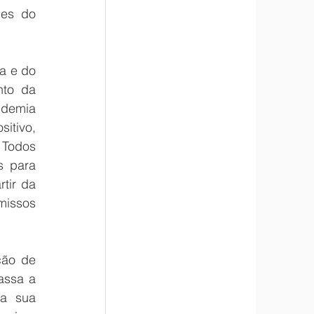
es do 
a e do 
to da 
ndemia 
itivo, 
Todos 
 para 
tir da 
issos 
ão de 
ssa a 
a sua 