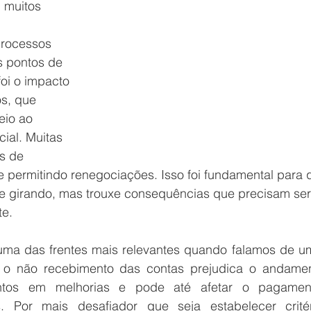
 muitos 
 
processos 
 pontos de 
oi o impacto 
s, que 
io ao 
ial. Muitas 
s de 
 permitindo renegociações. Isso foi fundamental para 
e girando, mas trouxe consequências que precisam ser
te.
ma das frentes mais relevantes quando falamos de um 
l, o não recebimento das contas prejudica o andamen
entos em melhorias e pode até afetar o pagamen
s. Por mais desafiador que seja estabelecer critér