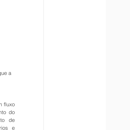
que a 
 
fluxo 
to do 
to de 
ios e 