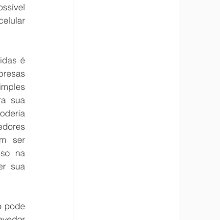
ssível 
lular 
das é 
resas 
mples 
a sua 
deria 
dores 
m ser 
so na 
r sua 
 pode 
vedor 