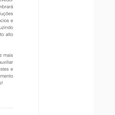
brará 
luções 
cios e 
uzindo 
 alto 
 mais 
xiliar 
tes e 
mento 
e!