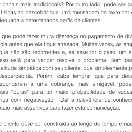
 canais mais tradicionais? Por outro lado, pode ser po
físicas ao descobrir que uma mensagem de texto por ce
adequada a determinados perfis de clientes.
que pode fazer muita diferença no pagamento de dívi
a antes que ela fique atrasada. Muitas vezes, as emp
e não são recorrentes e, se esse for o caso, um si
sso está para vencer resolve o problema. Bom par
titude simpática com seu cliente, que simplesmente po
despercebida. Porém, cabe lembrar que para deve
esponderam à uma cobrança mais amigável, pode
is “duras” para ter maior probabilidade de suces
ça com negativação.  Daí a relevância de conhece
ontato mais assertivos para fazer esta comunicação.
 cliente deve ser construída ao longo do tempo e não
e inadimplência. A cobrança e comunicação com o de