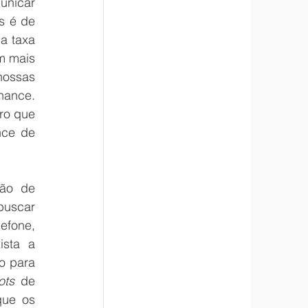
nicar 
 é de 
 taxa 
 mais 
ossas 
ance. 
ro que 
ce de 
ão de 
uscar 
efone, 
sta a 
 para 
ots
 de 
ue os 