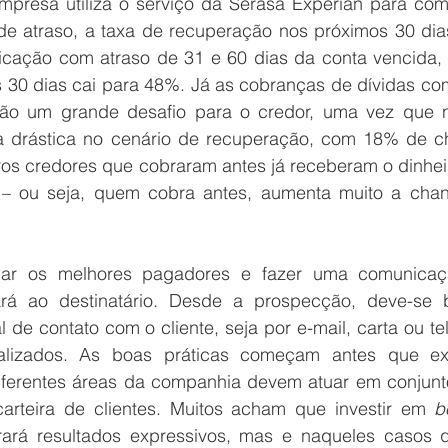
resa utiliza o serviço da Serasa Experian para comu
e atraso, a taxa de recuperação nos próximos 30 dias
cação com atraso de 31 e 60 dias da conta vencida, a
30 dias cai para 48%. Já as cobranças de dívidas com
ão um grande desafio para o credor, uma vez que n
 drástica no cenário de recuperação, com 18% de ch
ros credores que cobraram antes já receberam o dinhei
 – ou seja, quem cobra antes, aumenta muito a chan
icar os melhores pagadores e fazer uma comunicaç
á ao destinatário. Desde a prospecção, deve-se b
l de contato com o cliente, seja por e-mail, carta ou tel
alizados. As boas práticas começam antes que exi
diferentes áreas da companhia devem atuar em conjunto
rteira de clientes. Muitos acham que investir em 
b
rará resultados expressivos, mas e naqueles casos q