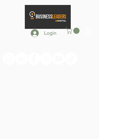
Login