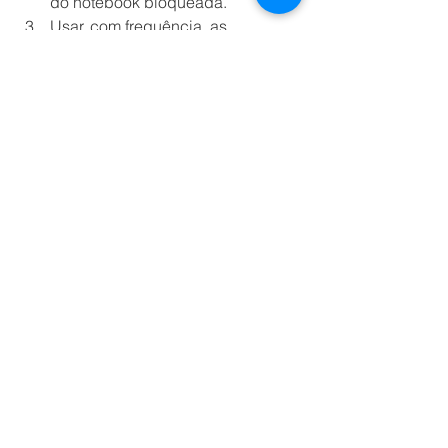
do notebook bloqueada.
Usar, com frequência, as 
ferramentas de segurança: 
antivírus devidamente licenciado 
e atualizado e o VPN para acesso 
a dados corporativos e sensíveis.
Todas essas medidas ajudam a 
proporcionar um ambiente de trabalho 
seguro, mas, em caso de detecção de 
ataques à rede, um especialista 
deverá ser contatado com agilidade 
para solucionar os problemas.
TECNOLOGIA
Ver tudo
Posts recentes