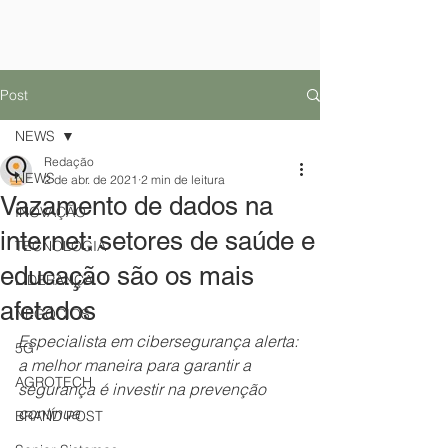
Post
NEWS
Redação
NEWS
2 de abr. de 2021
2 min de leitura
Vazamento de dados na
INOVAÇÃO
internet: setores de saúde e
TECNOLOGIA
educação são os mais
LIDERANÇA
afetados
NEGÓCIOS
Especialista em cibersegurança alerta: 
5G
a melhor maneira para garantir a 
AGROTECH
segurança é investir na prevenção 
contínua
BRAND POST