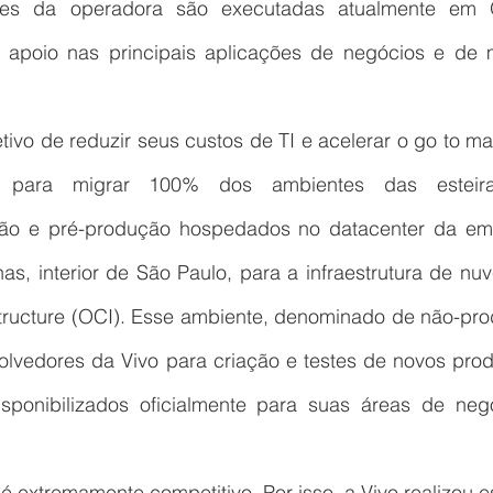
ões da operadora são executadas atualmente em O
apoio nas principais aplicações de negócios e de m
vo de reduzir seus custos de TI e acelerar o go to mar
 para migrar 100% dos ambientes das esteira
ão e pré-produção hospedados no datacenter da emp
s, interior de São Paulo, para a infraestrutura de nu
structure (OCI). Esse ambiente, denominado de não-prod
lvedores da Vivo para criação e testes de novos produ
sponibilizados oficialmente para suas áreas de negó
 extremamente competitivo. Por isso, a Vivo realizou e