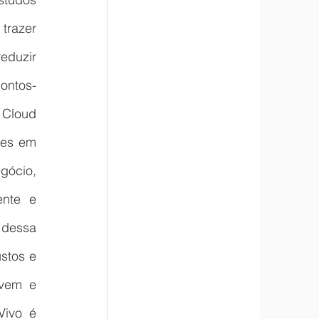
razer 
duzir 
ontos-
Cloud 
ões em 
gócio, 
nte e 
dessa 
tos e 
vem e 
ivo é 