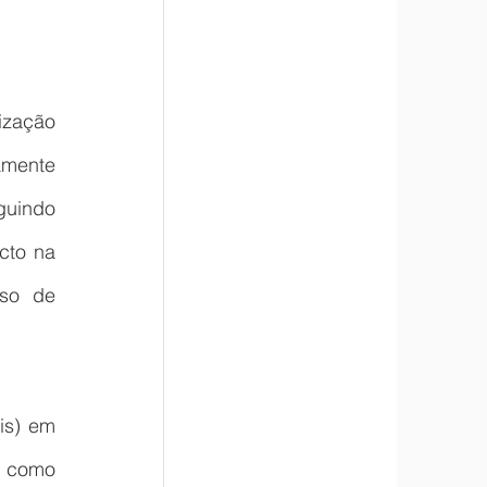
zação 
mente 
uindo 
to na 
so de 
s) em 
 como 