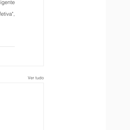
gente 
iva", 
Ver tudo