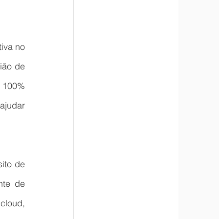
iva no 
ão de 
 100% 
judar 
to de 
te de 
cloud, 