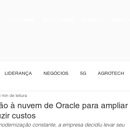
INSTAGRAM
WHITE PAPERS
EVENTOS
QUEM 
LIDERANÇA
NEGÓCIOS
5G
AGROTECH
3 min de leitura
Oracle
ção à nuvem de Oracle para ampliar
uzir custos
odernização constante, a empresa decidiu levar seu 