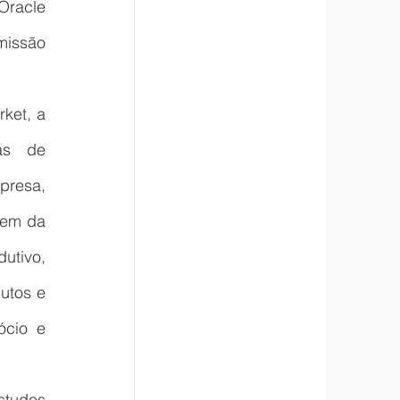
racle 
issão 
ket, a 
s de 
resa, 
vem da 
utivo, 
tos e 
cio e 
studos 