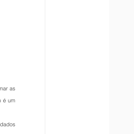
mar as 
 é um 
dados 