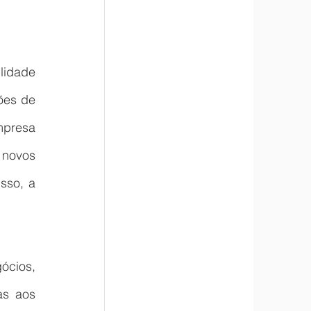
lidade 
es de 
presa 
novos 
so, a 
cios, 
s aos 