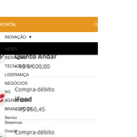
PORTAL
INOVAÇÃO
NEWS
INOVAÇÃO
TECNOLOGIA
LIDERANÇA
NEGÓCIOS
5G
AGROTECH
BRAND POST
Senior
Sistemas
Oracle