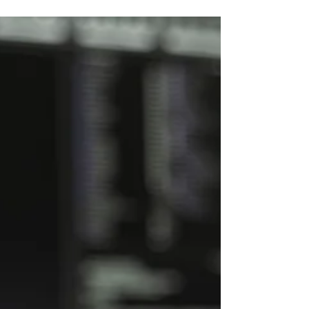
Redação
4 min de leitura
Parque Tecnológico da Indústria completa
um ano com mais de R$ 53 milhões
gerados para inovação