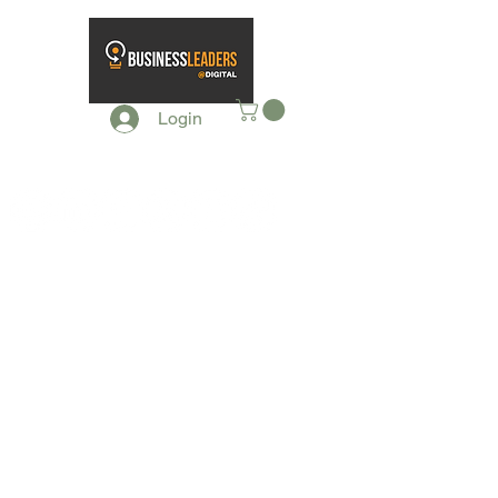
Login