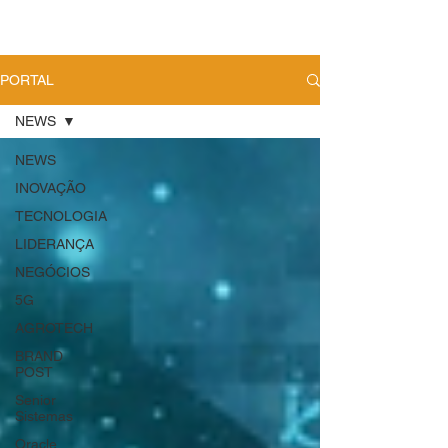
PORTAL
NEWS
NEWS
INOVAÇÃO
TECNOLOGIA
LIDERANÇA
NEGÓCIOS
5G
AGROTECH
BRAND
POST
Senior
Sistemas
Oracle