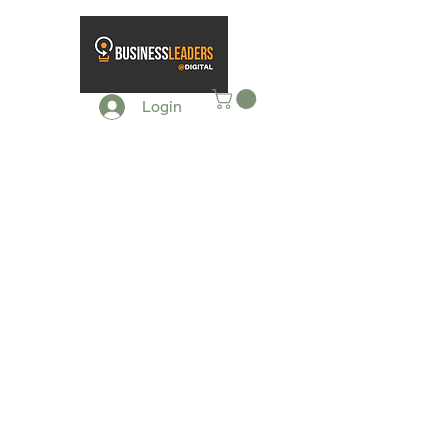
Login