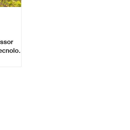
issor
ecnologia