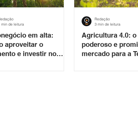
Redação
Redação
 min de leitura
3 min de leitura
negócio em alta:
Agricultura 4.0: o
 aproveitar o
poderoso e prom
nto e investir no
mercado para a T
r?
da Informação e
Comunicação