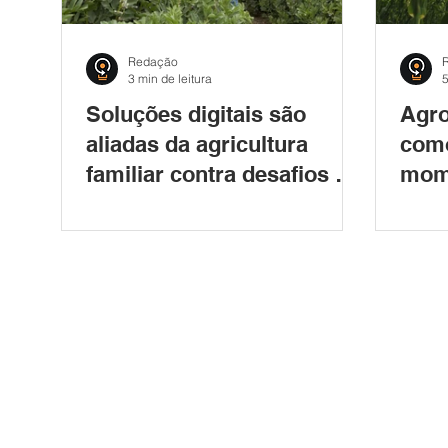
Redação
3 min de leitura
5
Soluções digitais são
Agro
aliadas da agricultura
como
familiar contra desafios no
mome
campo
seto