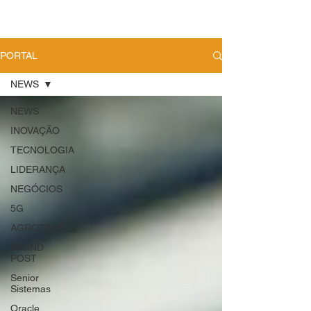
PORTAL
NEWS
NEWS
INOVAÇÃO
TECNOLOGIA
LIDERANÇA
NEGÓCIOS
5G
AGROTECH
BRAND
POST
Senior
Sistemas
Oracle