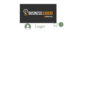
Login