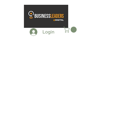
Login