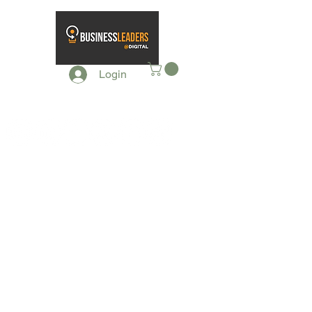
Login