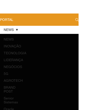
PORTAL
NEWS
NEWS
INOVAÇÃO
TECNOLOGIA
LIDERANÇA
NEGÓCIOS
5G
AGROTECH
BRAND
POST
Senior
Sistemas
Oracle