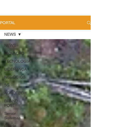
PORTAL
NEWS
NEWS
INOVAÇÃO
TECNOLOGIA
LIDERANÇA
NEGÓCIOS
5G
AGROTECH
BRAND
POST
Senior
Sistemas
Oracle