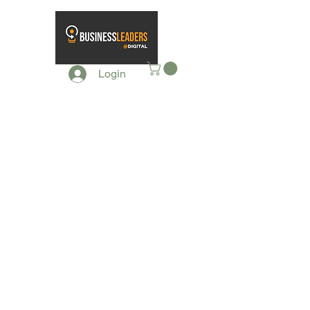
Login