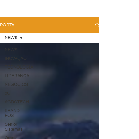
PORTAL
NEWS
NEWS
INOVAÇÃO
TECNOLOGIA
LIDERANÇA
NEGÓCIOS
5G
AGROTECH
BRAND
POST
Senior
Sistemas
Oracle