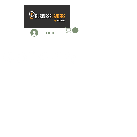
Login