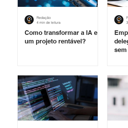
Redação
4 min de leitura
3
Como transformar a IA em
Empr
um projeto rentável?
dele
sem 
nece