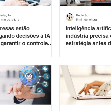
Redação
Redação
 min de leitura
5 min de leitura
esas estão
Inteligência artifi
gando decisões à IA
indústria precisa
garantir o controle
estratégia antes 
ssário