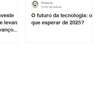
Redação
5 min de leitura
nveste
O futuro da tecnologia: o
e levanta
que esperar de 2025?
vanço
trole