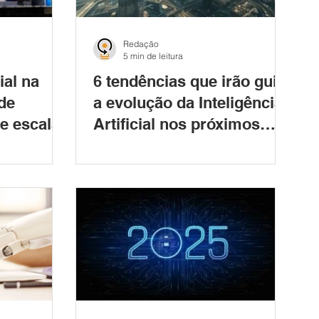
Redação
5 min de leitura
cial na
6 tendências que irão guiar
 de
a evolução da Inteligência
de escala
Artificial nos próximos
anos