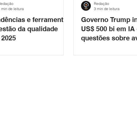
Redação
Redação
 min de leitura
3 min de leitura
ndências e ferramentas
Governo Trump i
estão da qualidade
US$ 500 bi em IA 
 2025
questões sobre a
tecnológico e con
geopolítico