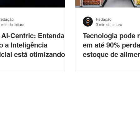
Redação
Redação
 min de leitura
3 min de leitura
AI-Centric: Entenda
Tecnologia pode r
 a Inteligência
em até 90% perda
ficial está otimizando a
estoque de alime
ão corporativa