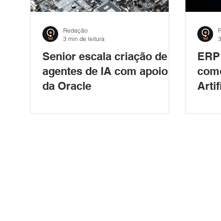
Redação
3 min de leitura
3
Senior escala criação de
ERP 
agentes de IA com apoio
como
da Oracle
Arti
gest