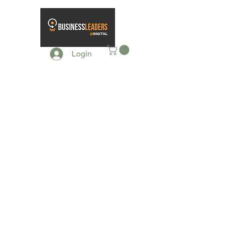
Login