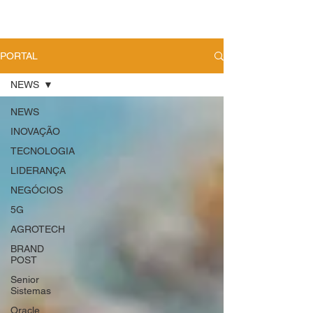
PORTAL
NEWS
NEWS
INOVAÇÃO
TECNOLOGIA
LIDERANÇA
NEGÓCIOS
5G
AGROTECH
BRAND
POST
Senior
Sistemas
Oracle