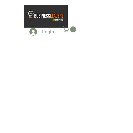
Login