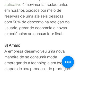
aplicativo
 é movimentar restaurantes 
em horários ociosos por meio de 
reservas de uma até seis pessoas, 
com 50% de desconto na refeição do 
usuário, gerando economia e novas 
experiências ao consumidor final.
8) Amaro
A empresa desenvolveu uma nova 
maneira de se consumir moda, 
empregando a tecnologia em todas as 
etapas de seu processo de produção. 
Para se ter ideia, nas lojas físicas, as 
pessoas escaneam as peças 
desejadas por meio do app da marca, 
têm acesso ao catálogo e aos 
diferentes tamanhos e finalizam a 
compra on-line. No ano passado, 