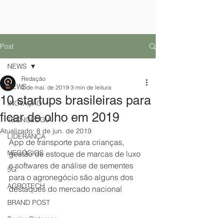
Post
NEWS
Redação
NEWS
2 de mai. de 2019
3 min de leitura
10 startups brasileiras para
INOVAÇÃO
ficar de olho em 2019
TECNOLOGIA
Atualizado:
8 de jun. de 2019
LIDERANÇA
App de transporte para crianças, 
NEGÓCIOS
gestão de estoque de marcas de luxo 
e softwares de análise de sementes 
5G
para o agronegócio são alguns dos 
AGROTECH
destaques do mercado nacional
BRAND POST