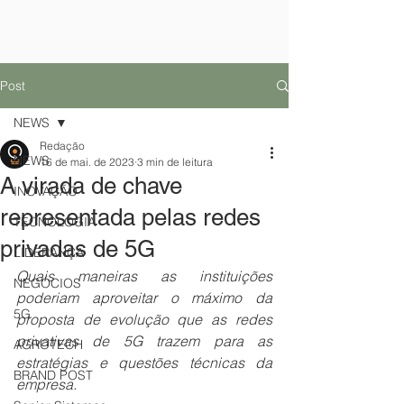
Post
NEWS
Redação
NEWS
16 de mai. de 2023
3 min de leitura
A virada de chave
INOVAÇÃO
representada pelas redes
TECNOLOGIA
privadas de 5G
LIDERANÇA
Quais maneiras as instituições 
NEGÓCIOS
poderiam aproveitar o máximo da 
5G
proposta de evolução que as redes 
privativas de 5G trazem para as 
AGROTECH
estratégias e questões técnicas da 
BRAND POST
empresa.