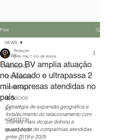
Post
NEWS
Redação
NEWS
2 de mar.
1 min de leitura
Banco BV amplia atuação
INOVAÇÃO
no Atacado e ultrapassa 2
TECNOLOGIA
mil empresas atendidas no
LIDERANÇA
país
NEGÓCIOS
Estratégia de expansão geográfica e 
5G
fortalecimento do relacionamento com 
AGROTECH
clientes mais do que dobrou a 
quantidade de companhias atendidas 
BRAND POST
entre 2019 e 2025