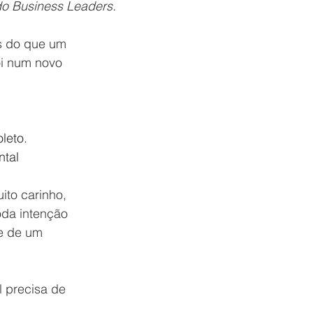
do Business Leaders.
s do que um 
oi num novo 
leto.
ntal
ito carinho, 
da intenção 
te de um 
 precisa de 