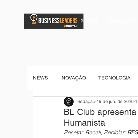
PORTAL
BUSINESS TV
NEWS
INOVAÇÃO
TECNOLOGIA
Redação
19 de jun. de 2020
1
BRAND POST
Senior Sistemas
BL Club apresenta 
Humanista
Resetar, Recall, Reciclar: 
RES