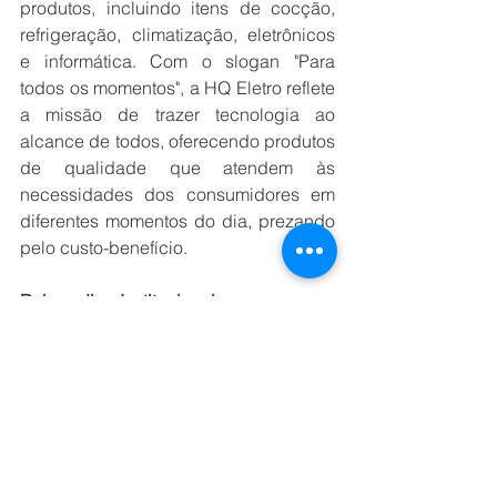
produtos, incluindo itens de cocção, 
refrigeração, climatização, eletrônicos 
e informática. Com o slogan "Para 
todos os momentos", a HQ Eletro reflete 
a missão de trazer tecnologia ao 
alcance de todos, oferecendo produtos 
de qualidade que atendem às 
necessidades dos consumidores em 
diferentes momentos do dia, prezando 
pelo custo-benefício. 
Rebranding Institucional 
A Belmicro passou por um rebranding 
institucional completo, refletindo sua 
evolução e novos objetivos de 
mercado. "A nova identidade visual e o 
posicionamento da marca foram 
cuidadosamente desenvolvidos para 
comunicar nossos valores e reafirmar 