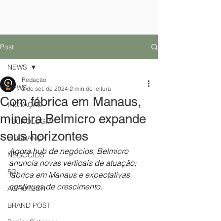
Post
NEWS
Redação
NEWS
3 de set. de 2024
2 min de leitura
Com fábrica em Manaus,
INOVAÇÃO
mineira Belmicro expande
TECNOLOGIA
seus horizontes
LIDERANÇA
Agora hub de negócios, Belmicro 
NEGÓCIOS
anuncia novas verticais de atuação; 
5G
fábrica em Manaus e expectativas 
contínuas de crescimento.
AGROTECH
BRAND POST