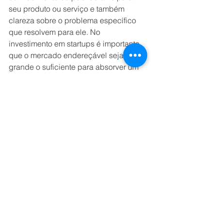
seu produto ou serviço e também 
clareza sobre o problema específico 
que resolvem para ele. No 
investimento em startups é importante 
que o mercado endereçável seja 
grande o suficiente para absorver um 
alto crescimento da empresa, 
garantindo assim, maior probabilidade 
de alto retorno.
5- Roadmap de produto ou serviço e 
do negócio
Entender o que a empresa planeja 
para o ciclo de crescimento é o que 
explica o racional de uso dos 
recursos. Se as contratações 
planejadas, a alocação de capital de 
giro ou mesmo o investimento em 