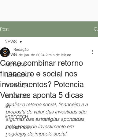
Post
NEWS
Redação
NEWS
11 de jan. de 2024
2 min de leitura
Como combinar retorno
INOVAÇÃO
financeiro e social nos
TECNOLOGIA
investimentos? Potencia
LIDERANÇA
Ventures aponta 5 dicas
NEGÓCIOS
Avaliar o retorno social, financeiro e a 
5G
proposta de valor das investidas são 
AGROTECH
algumas das estratégias apontadas 
pelo grupo de investimento em 
BRAND POST
negócios de impacto social.