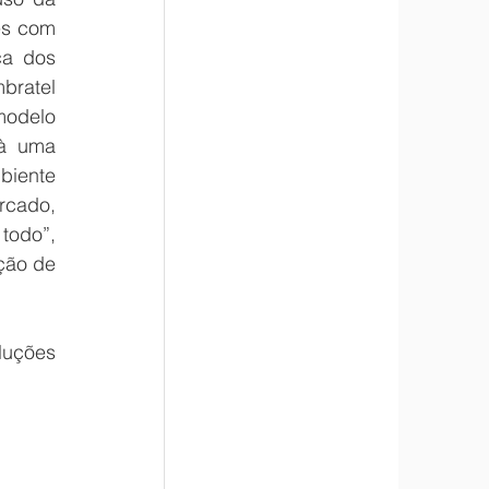
es com 
a dos 
ratel 
Smart View para as empresas, a solução diferencia-se por ser comercializada no modelo 
à uma 
iente 
cado, 
odo”, 
ção de 
uções 