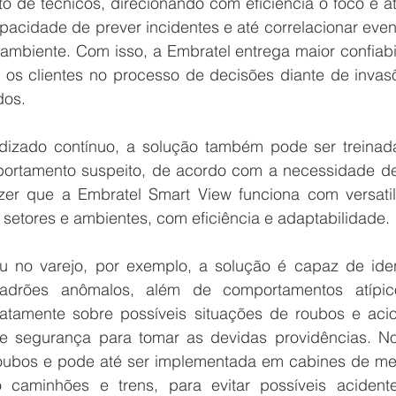
de técnicos, direcionando com eficiência o foco e at
acidade de prever incidentes e até correlacionar even
biente. Com isso, a Embratel entrega maior confiabil
os clientes no processo de decisões diante de invasõ
dos.
izado contínuo, a solução também pode ser treinada
portamento suspeito, de acordo com a necessidade de
izer que a Embratel Smart View funciona com versatili
setores e ambientes, com eficiência e adaptabilidade. 
no varejo, por exemplo, a solução é capaz de identi
adrões anômalos, além de comportamentos atípic
iatamente sobre possíveis situações de roubos e acio
e segurança para tomar as devidas providências. No 
a roubos e pode até ser implementada em cabines de me
 caminhões e trens, para evitar possíveis acidente