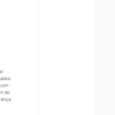
l 
rados 
 com 
em do 
rança 