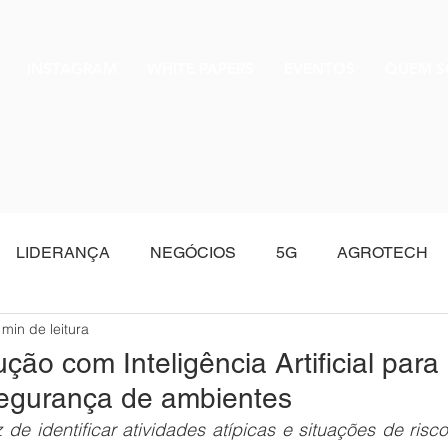
INSTAGRAM
WHITE PAPERS
EVENTOS
QUEM 
LIDERANÇA
NEGÓCIOS
5G
AGROTECH
 min de leitura
Oracle
ção com Inteligência Artificial para
egurança de ambientes
e identificar atividades atípicas e situações de risco