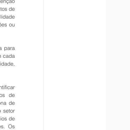
enção 
tos de 
idade 
es ou 
 para 
 cada 
dade, 
ficar 
os de 
na de 
setor 
ios de 
s. Os 