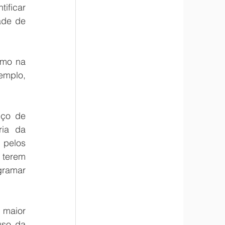
ificar 
de de 
omo na 
mplo, 
ço de 
ia da 
pelos 
 terem 
ramar 
maior 
uso da 