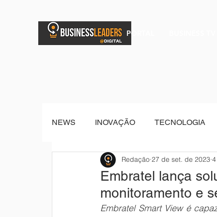
PORTAL
BUSINESS TV
NEWS
INOVAÇÃO
TECNOLOGIA
Redação
27 de set. de 2023
4
BRAND POST
Senior Sistemas
Embratel lança solu
monitoramento e s
Embratel Smart View é capaz d