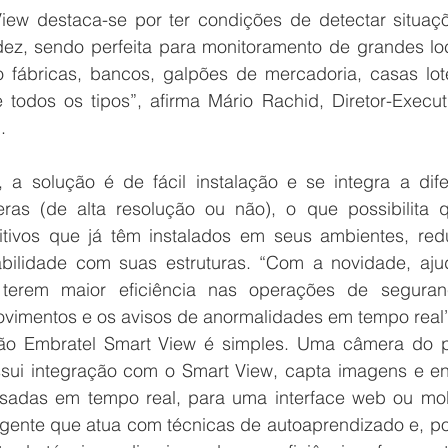
iew destaca-se por ter condições de detectar situaçõ
idez, sendo perfeita para monitoramento de grandes loc
ábricas, bancos, galpões de mercadoria, casas lotér
 todos os tipos”, afirma Mário Rachid, Diretor-Execut
. 
a solução é de fácil instalação e se integra a difer
s (de alta resolução ou não), o que possibilita q
itivos que já têm instalados em seus ambientes, redu
bilidade com suas estruturas. “Com a novidade, aju
 terem maior eficiência nas operações de seguran
vimentos e os avisos de anormalidades em tempo real”,
ão Embratel Smart View é simples. Uma câmera do pr
sui integração com o Smart View, capta imagens e env
isadas em tempo real, para uma interface web ou mobi
igente que atua com técnicas de autoaprendizado e, por