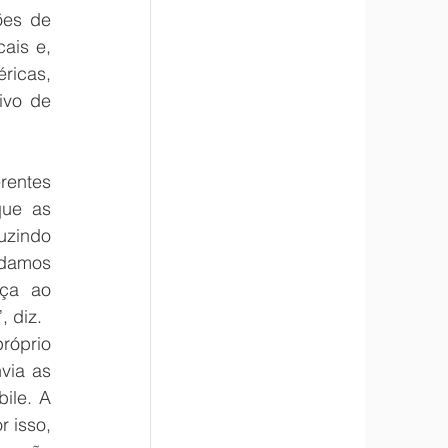
es de 
ais e, 
icas, 
ivo de 
entes 
ue as 
zindo 
damos 
ça ao 
 diz.
óprio 
ia as 
le. A 
 isso, 