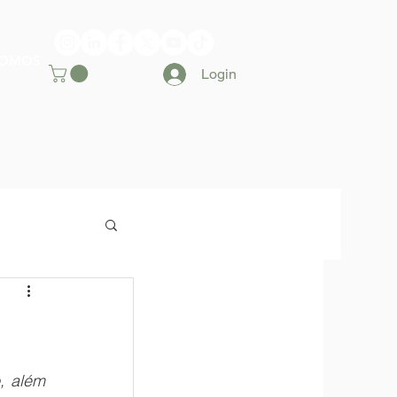
SOMOS
Login
, além 