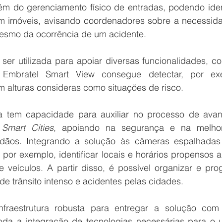
ém do gerenciamento físico de entradas, podendo ident
am imóveis, avisando coordenadores sobre a necessida
mesmo da ocorrência de um acidente.
 ser utilizada para apoiar diversas funcionalidades, c
Embratel Smart View consegue detectar, por exe
 alturas consideras como situações de risco.
a tem capacidade para auxiliar no processo de avan
 
Smart Cities
, apoiando na segurança e na melhor
dãos. Integrando a solução às câmeras espalhadas 
, por exemplo, identificar locais e horários propensos a
eículos. A partir disso, é possível organizar e prog
de trânsito intenso e acidentes pelas cidades. 
fraestrutura robusta para entregar a solução com 
 toda a integração de tecnologias necessárias para o 