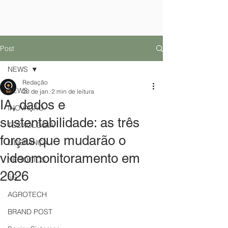
Post
NEWS
Redação
NEWS
20 de jan.
2 min de leitura
IA, dados e
INOVAÇÃO
sustentabilidade: as três
TECNOLOGIA
forças que mudarão o
LIDERANÇA
videomonitoramento em
NEGÓCIOS
2026
5G
AGROTECH
BRAND POST