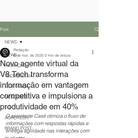
Post
NEWS
Redação
NEWS
8 de mai. de 2025
2 min de leitura
Novo agente virtual da
INOVAÇÃO
V8.Tech transforma
TECNOLOGIA
informação em vantagem
LIDERANÇA
competitiva e impulsiona a
NEGÓCIOS
produtividade em 40%
5G
O assistente Casé otimiza o fluxo de 
AGROTECH
informações com respostas rápidas e 
BRAND POST
entrega agilidade nas interações com 