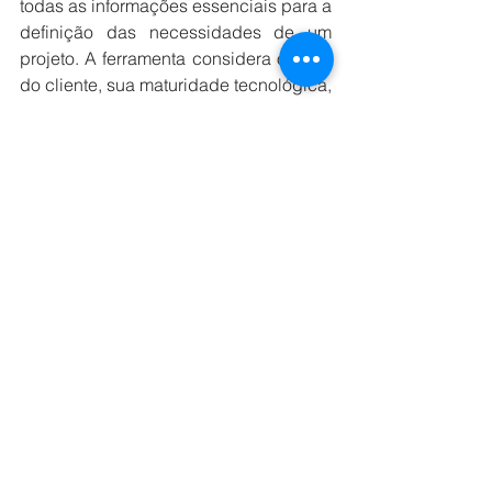
todas as informações essenciais para a 
definição das necessidades de um 
projeto. A ferramenta considera o perfil 
do cliente, sua maturidade tecnológica, 
possibilidade de integração dos 
sistemas internos, além de destacar 
cases relevantes da instituição naquele 
mercado que corroborem com a 
expertise e ampliem a credibilidade  
na negociação. 
Desenvolvido pelo laboratório de 
inovação da 
V8.Tech
, o Casé integra o 
ecossistema de IA fundamental na 
operação da companhia. Baseado em 
cases criados pela V8 para setores 
como viagens e turismo, pode ser 
escalado e customizado de acordo 
com a realidade e necessidade de 