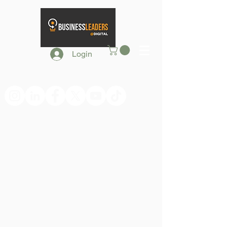
Login