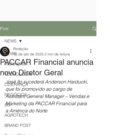
Post
NEWS
Redação
NEWS
10 de abr. de 2025
2 min de leitura
PACCAR Financial anuncia
INOVAÇÃO
novo Diretor Geral
TECNOLOGIA
José Ito sucederá Anderson Haiducki, 
LIDERANÇA
que foi promovido ao cargo de 
NEGÓCIOS
Assistant General Manager – Vendas e 
Marketing da PACCAR Financial para 
5G
a América do Norte
AGROTECH
BRAND POST