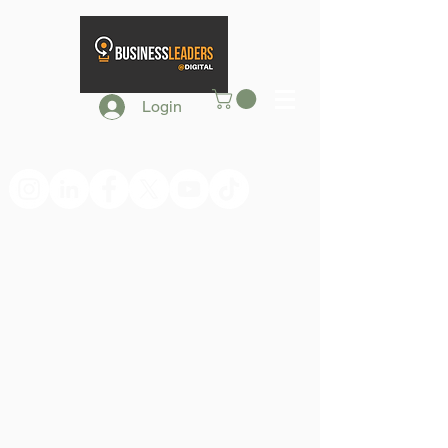
Login