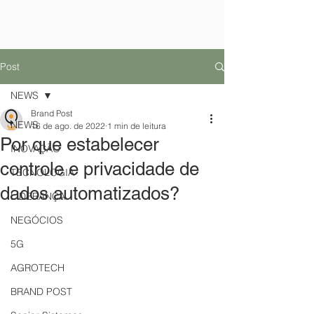
Post
NEWS
Brand Post
NEWS
16 de ago. de 2022
1 min de leitura
Por que estabelecer
INOVAÇÃO
controle e privacidade de
TECNOLOGIA
dados automatizados?
LIDERANÇA
NEGÓCIOS
5G
AGROTECH
BRAND POST