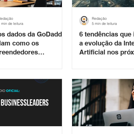
Redação
Redação
 min de leitura
5 min de leitura
os dados da GoDaddy
6 tendências que 
lam como os
a evolução da Int
reendedores
Artificial nos pr
ileiros aprendem,
anos
em e crescem no
o digital