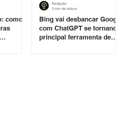
Redação
3 min de leitura
o: como
Bing vai desbancar Google
iras
com ChatGPT se tornando
principal ferramenta de
os do
buscas na internet, aponta
especialista