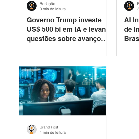
Redação
3 min de leitura
3
Governo Trump investe
AI I
US$ 500 bi em IA e levanta
de In
questões sobre avanço
Bras
tecnológico e controle
Goiâ
geopolítico
Brand Post
1 min de leitura