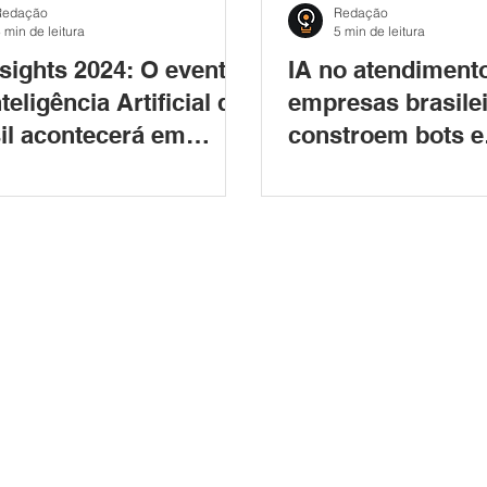
Redação
Redação
 min de leitura
5 min de leitura
nsights 2024: O evento
IA no atendiment
teligência Artificial do
empresas brasile
il acontecerá em
constroem bots e
nia
enfrentam desafi
mercado