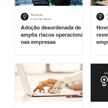
Redação
2 min de leitura
3
Adoção desordenada de IA
Nov
amplia riscos operacionais
reve
nas empresas
emp
bras
vend
mund