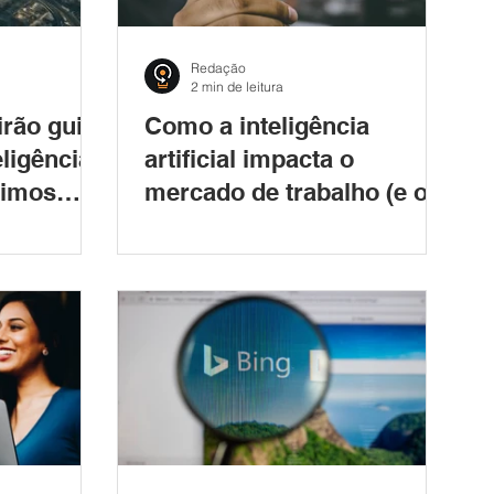
Redação
2 min de leitura
irão guiar
Como a inteligência
eligência
artificial impacta o
óximos
mercado de trabalho (e o
seu emprego)?