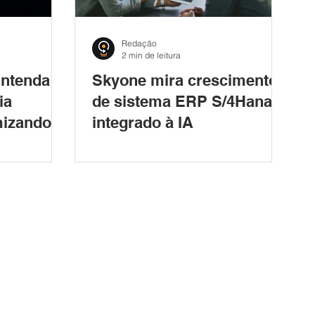
Redação
2 min de leitura
Entenda
Skyone mira crescimento
ia
de sistema ERP S/4Hana
imizando a
integrado à IA
a