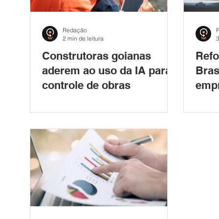
Redação
2 min de leitura
3
Construtoras goianas
Refo
aderem ao uso da IA para
Bras
controle de obras
empr
prep