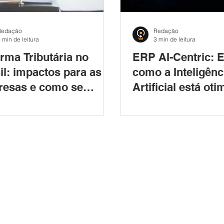
Redação
Redação
 min de leitura
3 min de leitura
rma Tributária no
ERP AI-Centric: 
il: impactos para as
como a Inteligênc
esas e como se
Artificial está ot
arar
gestão corporativ