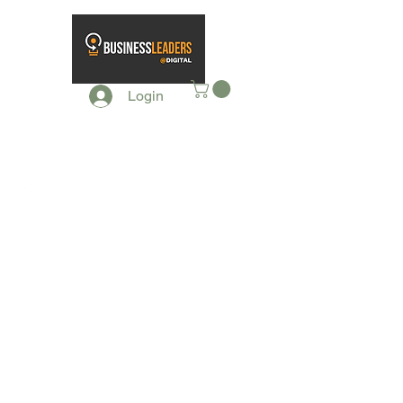
Login