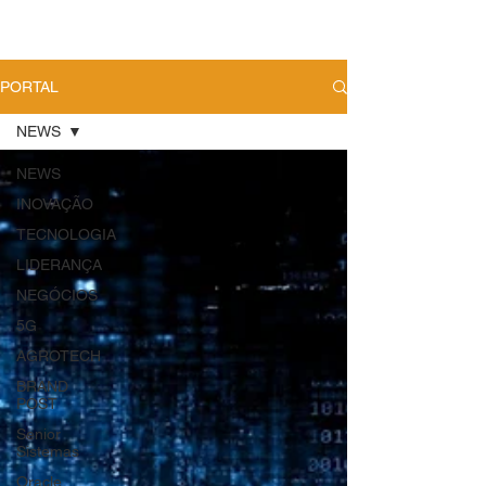
PORTAL
NEWS
NEWS
INOVAÇÃO
TECNOLOGIA
LIDERANÇA
NEGÓCIOS
5G
AGROTECH
BRAND
POST
Senior
Sistemas
Oracle