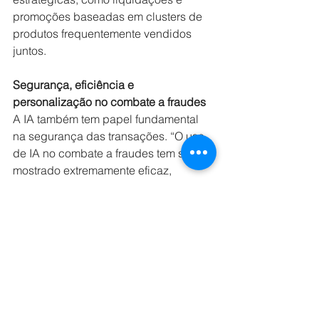
promoções baseadas em clusters de 
produtos frequentemente vendidos 
juntos.
Segurança, eficiência e 
personalização no combate a fraudes
A IA também tem papel fundamental 
na segurança das transações. “O uso 
de IA no combate a fraudes tem se 
mostrado extremamente eficaz, 
principalmente quando analisamos os 
costumes de compra. A inteligência 
artificial é capaz de identificar desvios 
nesses hábitos com muito mais 
agilidade do que um ser humano, 
operando de forma contínua, em 
tempo real”, afirma Barletta. 
Tecnologias como biometria, 