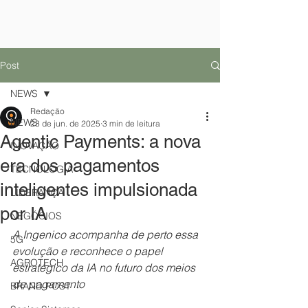
Post
NEWS
Redação
NEWS
23 de jun. de 2025
3 min de leitura
Agentic Payments: a nova
INOVAÇÃO
era dos pagamentos
TECNOLOGIA
inteligentes impulsionada
LIDERANÇA
por IA
NEGÓCIOS
A Ingenico acompanha de perto essa 
5G
evolução e reconhece o papel 
AGROTECH
estratégico da IA no futuro dos meios 
de pagamento
BRAND POST