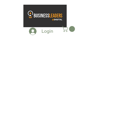
Login