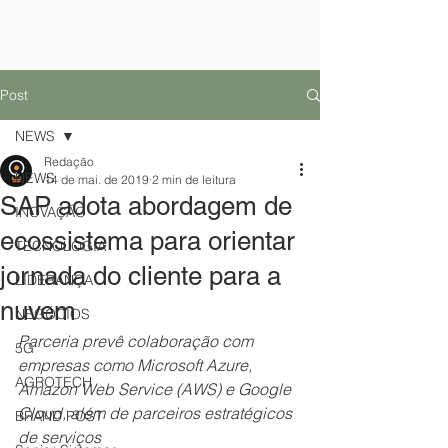
Post
NEWS
Redação
NEWS
14 de mai. de 2019
2 min de leitura
SAP adota abordagem de
INOVAÇÃO
ecossistema para orientar
TECNOLOGIA
jornada do cliente para a
LIDERANÇA
nuvem
NEGÓCIOS
Parceria prevê colaboração com 
5G
empresas como Microsoft Azure, 
AGROTECH
Amazon Web Service (AWS) e Google 
Cloud, além de parceiros estratégicos 
BRAND POST
de serviços