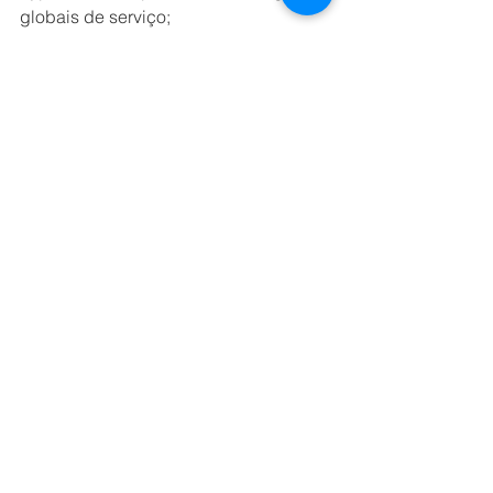
globais de serviço;
·  
Novos serviços SAP MaxAttention e 
SAP ActiveAttention:
 um recém-
lançado conjunto de serviços 
destinados a apoiar clientes que usam 
uma infraestrutura na nuvem ou híbrida 
em um hyperscaler.
TECNOLOGIA
Ver tudo
Posts recentes