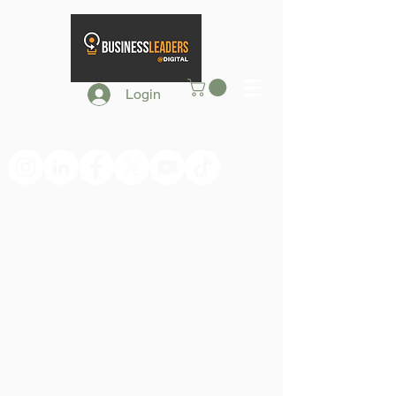
Login