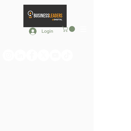
Login