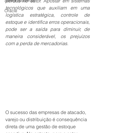
perdas no setor. Apostar em sistemas 
Senior Sistemas
tecnológicos que auxiliam em uma 
Oracle
logística estratégica, controle de 
estoque e identifica erros operacionais, 
pode ser a saída para diminuir, de 
maneira considerável, os prejuízos 
com a perda de mercadorias.
O sucesso das empresas de atacado, 
varejo ou distribuição é consequência 
direta de uma gestão de estoque 