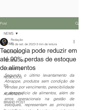
Post
NEWS
Redação
NEWS
15 de set. de 2023
3 min de leitura
Tecnologia pode reduzir em
INOVAÇÃO
até 90% perdas de estoque
TECNOLOGIA
de alimentos
LIDERANÇA
Segundo o último levantamento da 
NEGÓCIOS
Abrappe, produtos sem condição de 
5G
vendas por vencimento, perecibilidade 
e desperdício de alimentos, além de 
AGROTECH
erros operacionais na gestão de 
BRAND POST
estoques, representam as principais 